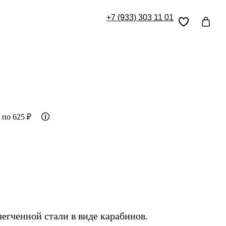
+7 (933) 30
3 11 01
 по 625 ₽
егченной стали в виде карабинов.