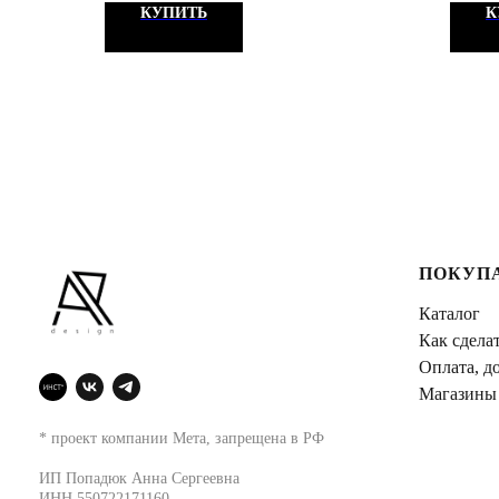
КУПИТЬ
К
ПОКУП
Каталог
Как сделат
Оплата, до
Магазины
* проект компании Мета, запрещена в РФ
ИП Попадюк Анна Сергеевна
ИНН 550722171160