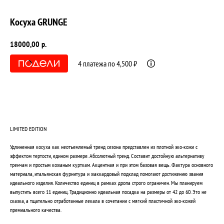
Косуха GRUNGE
18000,00
р.
4 платежа по 4,500 ₽
КУПИТЬ
LIMITED EDITION
Удлиненная косуха как неотъемлемый тренд сезона представлен из плотной эко-кожи с
эффектом тертости, едином размере. Абсолютный тренд. Составит достойную альтернативу
тренчам и простым кожаным курткам. Акцентная и при этом базовая вещь. Фактура основного
материала, итальянская фурнитура и жаккардовый подклад помогают достижению звания
идеального изделия. Количество единиц в рамках дропа строго ограничен. Мы планируем
выпустить всего 11 единиц. Традиционно идеальная посадка на размеры от 42 до 60. Это не
сказка, а тщательно отработанные лекала в сочетании с мягкий пластичной эко-кожей
премиального качества.