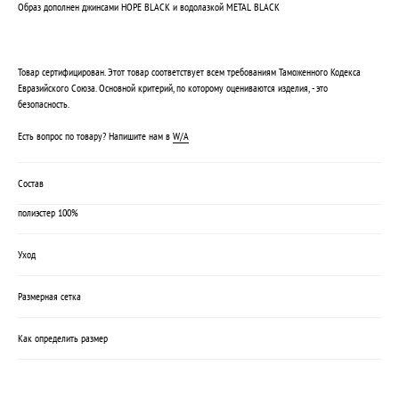
Образ дополнен джинсами HOPE BLACK и водолазкой METAL BLACK
Товар сертифицирован. Этот товар соответствует всем требованиям Таможенного Кодекса
Евразийского Союза. Основной критерий, по которому оцениваются изделия, - это
безопасность.
Есть вопрос по товару? Напишите нам в
W/A
Состав
полиэстер 100%
Уход
Размерная сетка
Как определить размер