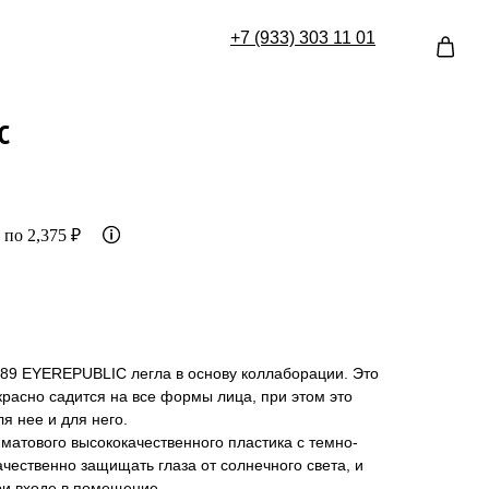
+7 (933) 30
3 11 01
C
 по 2,375 ₽
9 EYEREPUBLIC легла в основу коллаборации. Это
красно садится на все формы лица, при этом это
я нее и для него.
матового высококачественного пластика с темно-
ачественно защищать глаза от солнечного света, и
ри входе в помещение.