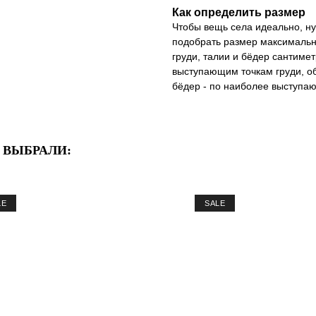
Как определить размер
Чтобы вещь села идеально, ну
подобрать размер максимальн
груди, талии и бёдер сантиме
выступающим точкам груди, oб
бёдер - по наиболее выступа
Е ВЫБРАЛИ:
LE
SALE