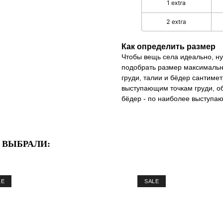
Как определить размер
Чтобы вещь села идеально, ну
подобрать размер максимальн
груди, талии и бёдер сантиме
выступающим точкам груди, oб
бёдер - по наиболее выступа
Е ВЫБРАЛИ:
LE
SALE