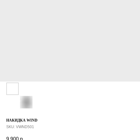
НАКИДКА WIND
SKU:
VWND501
9 900
р.